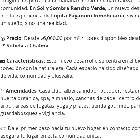
Imagina despertar cada mañana rodeado de naturaleza, tra
comunidad. 
En Sol y Sombra Rancho Verde
, un nuevo des
por la experiencia de 
Lupita Paganoni Inmobiliaria,
 vivir
un sueño, sino una realidad.
💰 
Precio
: Desde $6,000.00 por m²📐 Lotes disponibles desd
📍 
Subida a Chalma
🏡 
Características
: Este nuevo desarrollo se centra en el bie
conexión con la naturaleza. Cada espacio ha sido diseñado 
de vida, comunidad y plusvalía.
✨ 
Amenidades
: Casa club, alberca indoor-outdoor, restaur
huerta orgánica, spa, gimnasio, canchas de pádel, centro d
árbol, áreas de fogatas, yoga y pilates, tienda gourmet, pa
guardabosques y vigilancia.
👉 Da el primer paso hacia tu nuevo hogar en contacto con 
asegura tu lugar en esta comunidad única.